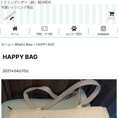
トリミングシザー（鋏）BEARDS
可愛いトリミング用品
カート
ホーム
学割、ママ割
セミナー受付
Instagram
ホーム
>
What's New
>
HAPPY BAG
HAPPY BAG
2021
04
10
年
月
日