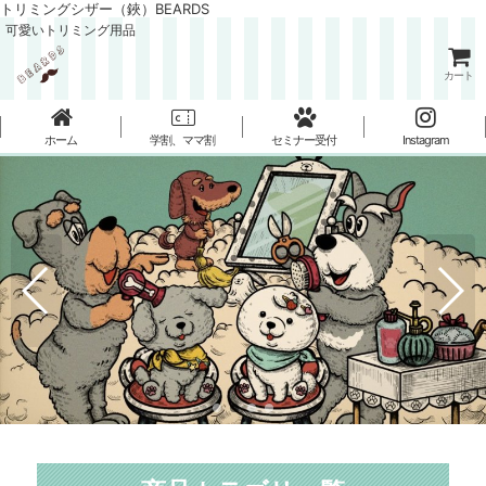
トリミングシザー（鋏）BEARDS
可愛いトリミング用品
カート
ホーム
学割、ママ割
セミナー受付
Instagram