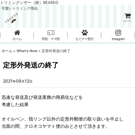
トリミングシザー（鋏）BEARDS
可愛いトリミング用品
カート
ホーム
学割、ママ割
セミナー受付
Instagram
ホーム
>
What's New
>
定形外発送の終了
定形外発送の終了
2021
09
12
年
月
日
迅速な発送及び発送業務の簡易化などを
考慮した結果
オイルペン、指リング以外の定形外郵便の取り扱いを中止し
当面の間、クロネコヤマト便のみとさせて頂きます。