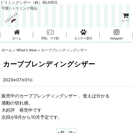
トリミングシザー（鋏）BEARDS
可愛いトリミング用品
カート
ホーム
学割、ママ割
セミナー受付
Instagram
ホーム
>
What's New
>
カーブブレンディングシザー
カーブブレンディングシザー
2023
07
01
年
月
日
販売中のカーブブレンディングシザー 、使えば分かる
感動の切れ感。
大好評 発売中です
次回が9月から10月予定です。
«
前
次
»