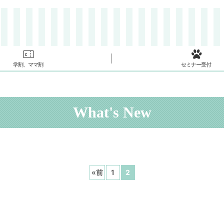
学割、ママ割
セミナー受付
What's New
«
前
1
2