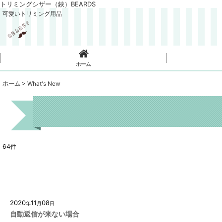
トリミングシザー（鋏）BEARDS
可愛いトリミング用品
ホーム
ホーム
>
What's New
64
件
2020
11
08
年
月
日
自動返信が来ない場合