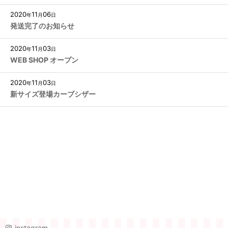
2020
11
06
年
月
日
発送完了のお知らせ
2020
11
03
年
月
日
WEB SHOP オープン
2020
11
03
年
月
日
新サイズ登場カーブシザー
instagram